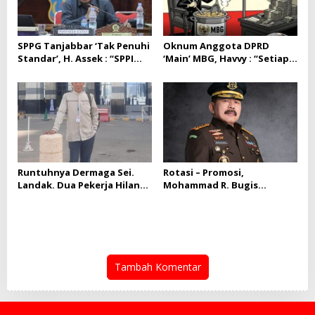
SPPG Tanjabbar ‘Tak Penuhi
Oknum Anggota DPRD
Standar’, H. Assek : “SPPI
‘Main’ MBG, Havvy : “Setiap
Dan Korwil,
Dugaan Pelanggaran Perlu
Bertanggungjawab Terkait
Ditindaklanjuti,”
itu,”
Runtuhnya Dermaga Sei.
Rotasi – Promosi,
Landak. Dua Pekerja Hilang,
Mohammad R. Bugis
Saidi.H : “Turut Prihatin,”
Gantikan Anton Rahmanto
Jadi Kejari Tanjab Barat
Tambah Komentar