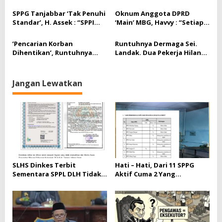
Ada, ‘Berapa’ Tuh ?
mengantongi SPPL Di
Kab.Tanjabbar.
SPPG Tanjabbar ‘Tak Penuhi
Oknum Anggota DPRD
Standar’, H. Assek : “SPPI
‘Main’ MBG, Havvy : “Setiap
Dan Korwil,
Dugaan Pelanggaran Perlu
Bertanggungjawab Terkait
Ditindaklanjuti,”
‎’Pencarian Korban
Runtuhnya Dermaga Sei.
itu,”
Dihentikan’, Runtuhnya
Landak. Dua Pekerja Hilang,
Dermaga Dan Menelan
Saidi.H : “Turut Prihatin,”
Korban Diabaikankah ?
Jangan Lewatkan
SLHS Dinkes Terbit
Hati – Hati, Dari 11 SPPG
Sementara SPPL DLH Tidak
Aktif Cuma 2 Yang
Ada, ‘Berapa’ Tuh ?
mengantongi SPPL Di
Kab.Tanjabbar.