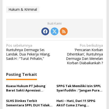
Hukum & Kriminal
Ikuti Kami
N
Pos sebelumnya
Pos berikutnya
a
Runtuhnya Dermaga Sei.
‎’Pencarian Korban
v
Landak. Dua Pekerja Hilang,
Dihentikan’, Runtuhnya
i
g
Saidi.H : “Turut Prihatin,”
Dermaga Dan Menelan
a
Korban Diabaikankah ?
s
i
p
Posting Terkait
o
s
Kuasa Hukum PT Jabung
SPPG Tak Memiliki Izin SPPL
Barat Sakti Apresiasi
Syarifuddin : “Jangan Pura –
Putusan PN Jakarta Selatan
Pura Buta, Tutup Sebelum
Timbul Korban”
SLHS Dinkes Terbit
Hati – Hati, Dari 11 SPPG
Sementara SPPL DLH Tidak
Aktif Cuma 2 Yang