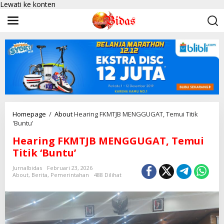
Lewati ke konten
Homepage
/
About
Hearing FKMTJB MENGGUGAT, Temui Titik
'Buntu'
Hearing FKMTJB MENGGUGAT, Temui
Titik ‘Buntu’
Jurnalbidas
Februari 23, 2026
About
,
Berita
,
Pemerintahan
488 Dilihat