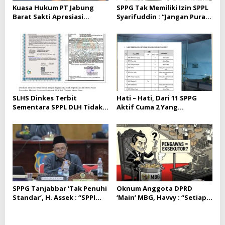
Kuasa Hukum PT Jabung
SPPG Tak Memiliki Izin SPPL
Barat Sakti Apresiasi
Syarifuddin : “Jangan Pura –
Putusan PN Jakarta Selatan
Pura Buta, Tutup Sebelum
Timbul Korban”
SLHS Dinkes Terbit
Hati – Hati, Dari 11 SPPG
Sementara SPPL DLH Tidak
Aktif Cuma 2 Yang
Ada, ‘Berapa’ Tuh ?
mengantongi SPPL Di
Kab.Tanjabbar.
SPPG Tanjabbar ‘Tak Penuhi
Oknum Anggota DPRD
Standar’, H. Assek : “SPPI
‘Main’ MBG, Havvy : “Setiap
Dan Korwil,
Dugaan Pelanggaran Perlu
Bertanggungjawab Terkait
Ditindaklanjuti,”
itu,”