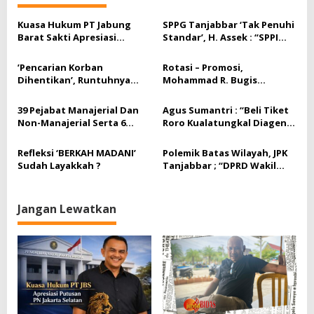
o
s
Kuasa Hukum PT Jabung
SPPG Tanjabbar ‘Tak Penuhi
Barat Sakti Apresiasi
Standar’, H. Assek : “SPPI
Putusan PN Jakarta Selatan
Dan Korwil,
Bertanggungjawab Terkait
‎’Pencarian Korban
Rotasi – Promosi,
itu,”
Dihentikan’, Runtuhnya
Mohammad R. Bugis
Dermaga Dan Menelan
Gantikan Anton Rahmanto
Korban Diabaikankah ?
Jadi Kejari Tanjab Barat
39 Pejabat Manajerial Dan
Agus Sumantri : “Beli Tiket
Non-Manajerial Serta 6
Roro Kualatungkal Diagen
Fungsional Dilantik Hari Ini
Resmi.”
Refleksi ‘BERKAH MADANI’
Polemik Batas Wilayah, JPK
Sudah Layakkah ?
Tanjabbar ; “DPRD Wakil
Kami Atau Kami Nanti
Mewakili DPRD?”
Jangan Lewatkan