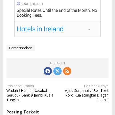
Pemerintahan
Ikuti Kami
N
Pos sebelumnya
Pos berikutnya
a
Waduh ! Hari Ini Nasabah
Agus Sumantri : “Beli Tiket
v
Geruduk Bank 9 Jambi Kuala
Roro Kualatungkal Diagen
i
g
Tungkal
Resmi.”
a
s
i
Posting Terkait
p