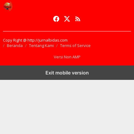
Copy Right @ http://jurnalbidas.com
Beranda
Tentang Kami
Terms of Service
Versi Non AMP
Exit mobile version