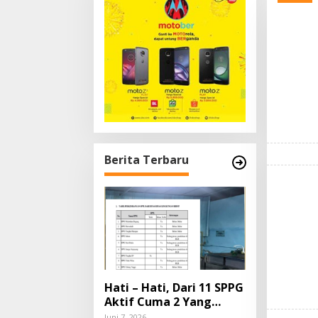
Berita Terbaru
Hati – Hati, Dari 11 SPPG
Aktif Cuma 2 Yang
mengantongi SPPL Di
Juni 7, 2026