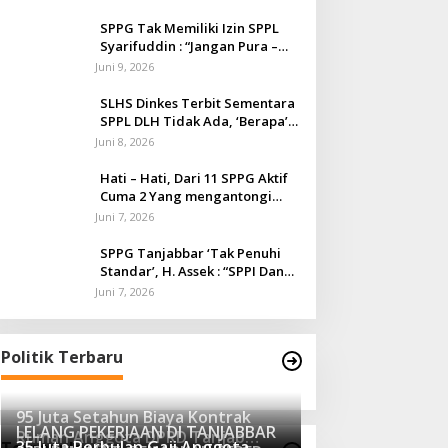
SPPG Tak Memiliki Izin SPPL
Syarifuddin : “Jangan Pura –
Pura Buta, Tutup Sebelum
Juni 9, 2026
Timbul Korban”
SLHS Dinkes Terbit Sementara
SPPL DLH Tidak Ada, ‘Berapa’
Tuh ?
Juni 8, 2026
Hati – Hati, Dari 11 SPPG Aktif
Cuma 2 Yang mengantongi
SPPL Di Kab.Tanjabbar.
Juni 7, 2026
SPPG Tanjabbar ‘Tak Penuhi
Standar’, H. Assek : “SPPI Dan
Korwil, Bertanggungjawab
Juni 7, 2026
Terkait itu,”
Politik Terbaru
95 Juta Setahun Biaya Kontrak
LELANG PEKERJAAN DI TANJABBAR
Rumah Anggota DPRD Tanjab
35 Juta Perbulan Gaji Anggota