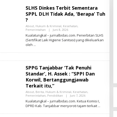
SLHS Dinkes Terbit Sementara
SPPL DLH Tidak Ada, ‘Berapa’ Tuh
?
About
,
Hukum & Kriminal
,
Kesehatan
,
Pemerintahan
|
Juni 8, 2026
O
L
Kualatungkal – jurnalbidas.com. Penerbitan SLHS
E
(Sertifikat Laik Higiene Sanitasi) yang dikeluarkan
H
oleh
J
U
R
N
A
L
B
SPPG Tanjabbar ‘Tak Penuhi
I
Standar’, H. Assek : “SPPI Dan
D
A
Korwil, Bertanggungjawab
S
Terkait itu,”
About
,
Berita
,
Hukum & Kriminal
,
Kesehatan
,
Pemerintahan
,
Pendidikan
|
Juni 7, 2026
O
L
Kualatungkal – jurnalbidas.com. Ketua Komisi I,
E
DPRD Kab. Tanjabbar menyoroti tajam terkait
H
J
U