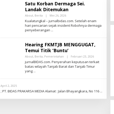
R
Satu Korban Dermaga Sei.
N
A
Landak Ditemukan
L
B
About
,
Berita
|
Mei 26, 2026
O
I
L
Kualatungkal – jurnalbidas.com. Setelah enam
D
E
hari pencarian sejak insident Robohnya dermaga
A
H
S
penyeberangan
J
U
R
N
Hearing FKMTJB MENGGUGAT,
A
L
Temui Titik ‘Buntu’
B
I
About
,
Berita
,
Pemerintahan
|
Februari 23, 2026
O
D
L
jurnalBIDAS.com. Penyerahan keputusan terkait
A
E
S
batas wilayah Tanjab Barat dan Tanjab Timur
H
yang
J
U
R
N
A
April 2, 2025
O
L
L
 ; PT. BIDAS PRAKARSA MEDIA Alamat : Jalan Bhayangkara, No 116
B
E
I
H
D
J
A
U
S
R
N