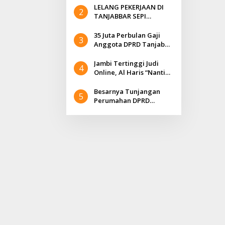
Ngontrak Dimana ?
LELANG PEKERJAAN DI
2
TANJABBAR SEPI
PEMINAT, BENARKAH
SEPERTI ITU ?
35 Juta Perbulan Gaji
3
Anggota DPRD Tanjab
Barat, Benarkah ?
Jambi Tertinggi Judi
4
Online, Al Haris “Nanti
rekening ASN akan kita
lihat,”
Besarnya Tunjangan
5
Perumahan DPRD
Tanjabbar, Syarifuddin
“BPKRI Jambi Kerjanya
Apa?”