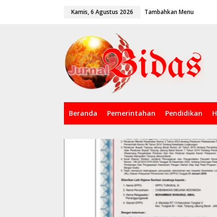
L
tutup
Kamis, 6 Agustus 2026
Tambahkan Menu
e
w
a
t
i
k
e
k
o
n
t
e
Beranda
Pemerintahan
Pendidikan
H
n