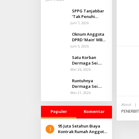
Kab.Tanjabbar.
SPPG Tanjabbar
‘Tak Penuhi
Standar’, H.
Juni 7, 2026
Assek : “SPPI Dan
Korwil,
Oknum Anggota
Bertanggungjaw
DPRD ‘Main’ MBG,
ab Terkait itu,”
Havvy : “Setiap
Juni 5, 2026
Dugaan
Pelanggaran
Satu Korban
Perlu
Dermaga Sei.
Ditindaklanjuti,”
Landak
Mei 26, 2026
Ditemukan
Runtuhnya
Dermaga Sei.
Landak. Dua
Mei 21, 2026
Pekerja Hilang,
Saidi.H : “Turut
About
|
Prihatin,”
PENERBIT
Populer
Komentar
95 Juta Setahun Biaya
1
Kontrak Rumah Anggota
DPRD Tanjab Barat,