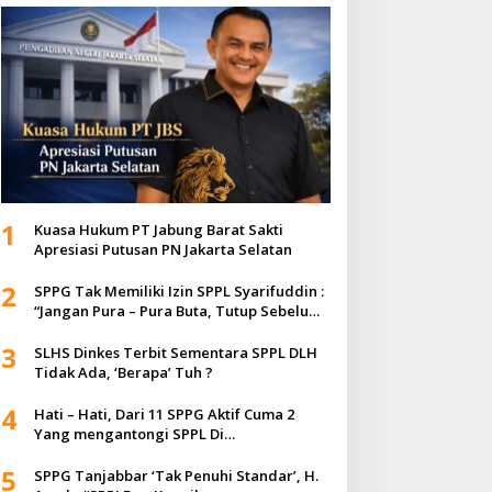
1
Kuasa Hukum PT Jabung Barat Sakti
Apresiasi Putusan PN Jakarta Selatan
2
SPPG Tak Memiliki Izin SPPL Syarifuddin :
“Jangan Pura – Pura Buta, Tutup Sebelum
Timbul Korban”
3
SLHS Dinkes Terbit Sementara SPPL DLH
Tidak Ada, ‘Berapa’ Tuh ?
4
Hati – Hati, Dari 11 SPPG Aktif Cuma 2
Yang mengantongi SPPL Di
Kab.Tanjabbar.
5
SPPG Tanjabbar ‘Tak Penuhi Standar’, H.