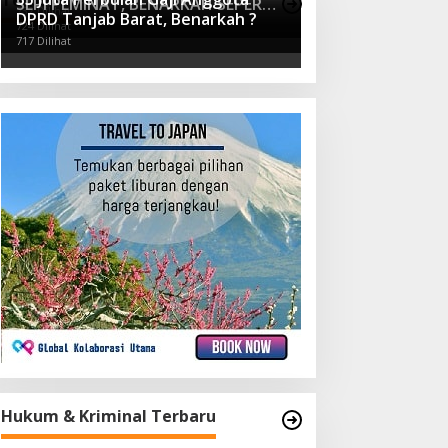
Terpopuler
SEPI PEMINAT, BENARKAH SEPERTI
Barat, Ngontrak Dimana ?
732 Dilihat
DPRD Tanjab Barat, Benarkah ?
ITU ?
724 Dilihat
717 Dilihat
Hukum & Kriminal Terbaru