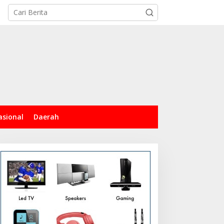
tutup
asional
Daerah